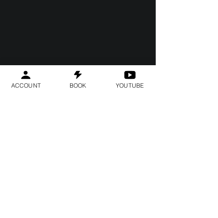
ACCOUNT
BOOK
YOUTUBE
Geraldine
Orozco
Log In
Login