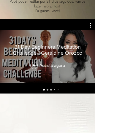
Você pode
meditar
por 31 dias
seguidos.
vamos
fazer isso juntos!
Eu guiarei você!
31 Day Beginners Meditation
Challenge - Geraldine Orozco
Assista agora