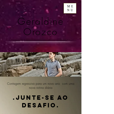
ME
NU
Geraldine
Orozco
31 Meditações para
2019
Contagem regressiva para um novo
ano
com uma
nova rotina diária
.Junte-se ao
desafio.