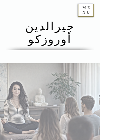
ME
NU
جيرالدين
أوروزكو