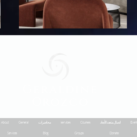
Geraldine
Orozco
Event
اتصال متعدد الأبعاد
Courses
services
محاضرات
General
About
Services
Blog
Groups
Donate