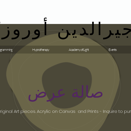
يرالدين أوروزك
gramming
Hypnotherapy
Academy of Light
Events
صالة عرض
riginal Art pieces. Acrylic on Canvas and Prints - Inquire to p