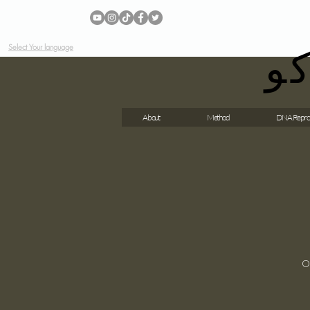
و
Select Your language
About
Method
DNA Repro
O