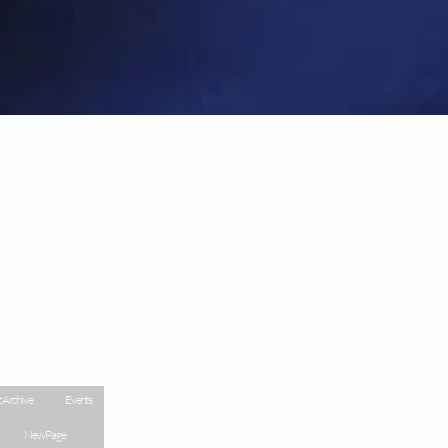
 Archive
Events
New Page