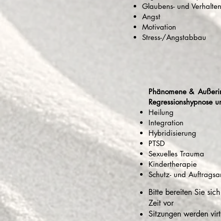
Glaubens- und Verhalte
Angst
Motivation
Stress-/Angstabbau
Phänomene &
Außeri
Regressionshypnose u
Heilung
Integration
Hybridisierung
PTSD
Sexuelles Trauma
Kindertherapie
Schutz- und Auftragsa
Bitte bereiten Sie sic
Zeit vor
Sitzungen werden vir