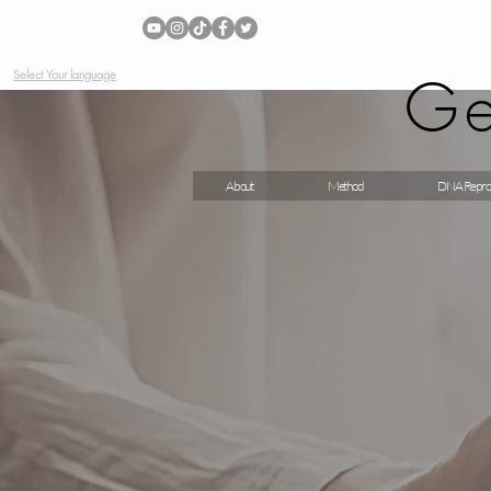
Ge
Select Your language
About
Method
DNA Repro