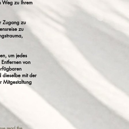
en Weg zu Ihrem
ir Zugang zu
bensreise zu
ungstrauma,
nen, um jedes
 Entfernen von
erfügbaren
d dieselbe mit der
r Mitgestaltung
ase read the