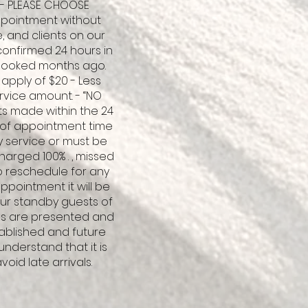
 - PLEASE CHOOSE
ppointment without
, and clients on our
confirmed 24 hours in
booked months ago.
 apply of $20 - Less
ervice amount. - “NO
ts made within the 24
s of appointment time
ny service or must be
harged 100% . , missed
to reschedule for any
ppointment it will be
our standby guests of
ies are presented and
tablished and future
understand that it is
id late arrivals.