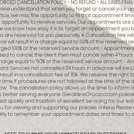
ORCED CANCELLATION POLICY - NO REFUND - ALL SALES FINAL
ase understand that when you forget or cancel your a
ice, we miss the opportunity to fill that appointment time
the opportunity to receive services. Our appointments are 
we know how easy it is to forget an appointment you 
s are reserved for you personally. A Cancellation fee will
ce will result in a charge equal to 50% of the reserved s
rged 100% of the reserved service amount. - Appointmen
ed to cancel, the client then must cancel within 4 hour
a charge equal to 50% of the reserved service amount. - A
card. Services not cancelled 24 hours in advance will be c
result in a cancellation fee of 15%. We reserve the right 
time. If procedures are not followed at the time of the a
w. The cancellation policy allows us the time to inform 
Thus better serving everyone. GeraldineOroozco.com polic
est quality and tradition of excellent servicing for our es
ou for viewing and supporting our policies criteria. Please 
ility to remember your appointment dates and times to avo