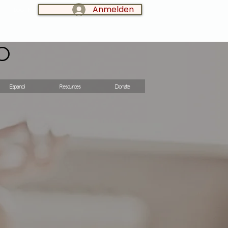
Anmelden
LOG IN:
o
Espanol
Resources
Donate