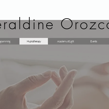
raldine Orozc
gramming
Hypnotherapy
Academy of Light
Events