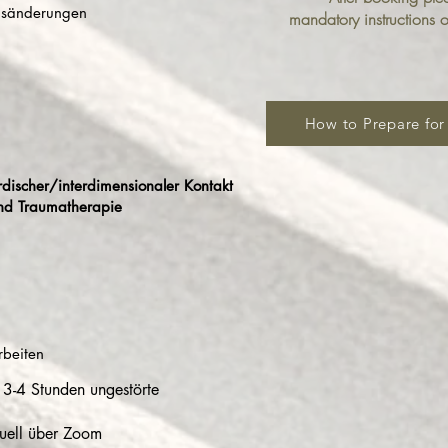
nsänderungen
mandatory instructions 
How to Prepare for
rdischer/interdimensionaler Kontakt
nd Traumatherapie
rbeiten
h 3-4 Stunden ungestörte
tuell über Zoom