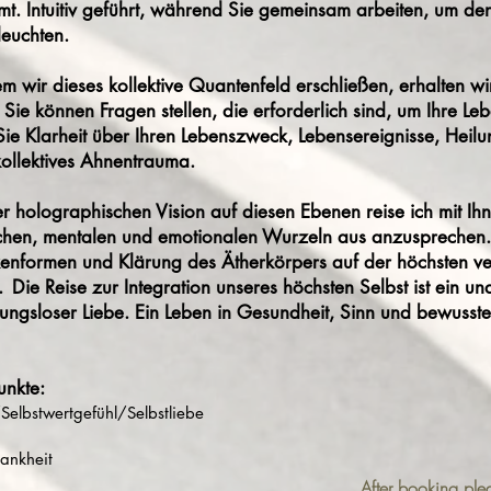
mt. Intuitiv geführt, während Sie gemeinsam arbeiten, um d
leuchten.
m wir dieses kollektive Quantenfeld erschließen, erhalten w
 Sie können Fragen stellen, die erforderlich sind, um Ihre Le
Sie Klarheit über Ihren Lebenszweck, Lebensereignisse, Heil
ollektives Ahnentrauma.
 holographischen Vision auf diesen Ebenen reise ich mit Ih
chen, mentalen und emotionalen Wurzeln aus anzusprechen.
enformen und Klärung des Ätherkörpers auf der höchsten v
.
Die Reise zur Integration unseres höchsten Selbst ist ein un
ngsloser Liebe. Ein Leben in Gesundheit, Sinn und bewusste
nkte:
elbstwertgefühl/Selbstliebe
ankheit
After booking ple