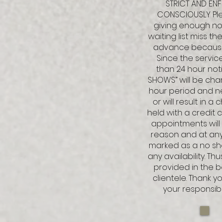
STRICT AND ENF
CONSCIOUSLY Ple
giving enough not
waiting list miss 
advance because 
Since the service
than 24 hour noti
SHOWS” will be cha
hour period and ne
or will result in 
held with a credit 
appointments will 
reason and at any 
marked as a no sho
any availability. 
provided in the b
clientele. Thank y
your responsib