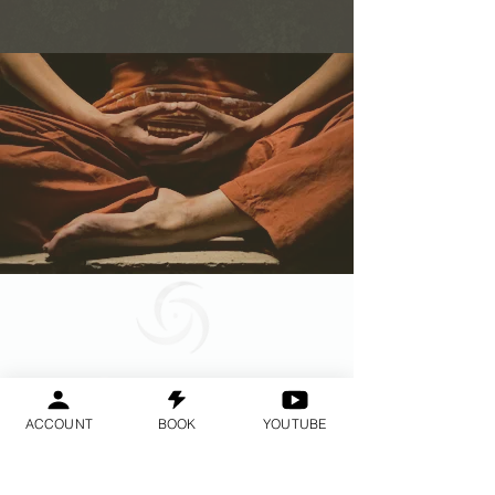
Geraldine
Orozco
ACCOUNT
BOOK
YOUTUBE
Log In