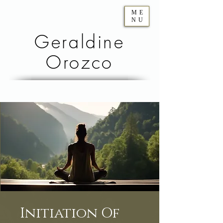
ME
NU
Geraldine
Orozco
Initiation Of