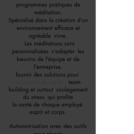
programmes pratiques de
méditation.
Spécialisé dans la création d'un
environnement efficace et
agréable
vivre.
Les méditations sont
personnalisées
s'adapter
les
besoins de l'équipe et de
l'entreprise.
fournir des solutions pour
résolution de conflit,
team
building et surtout
soulagement
du stress
qui profite
la santé de chaque employé
esprit et corps.
Autonomisation avec des outils
pour réussir