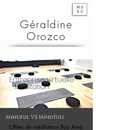
ME
NU
Géraldine
Orozco
Entreprise virtuelle
Méditation
Mindful VS MindFull
Offres de méditation Bay Area