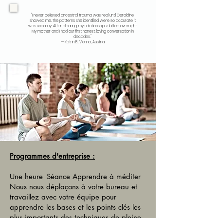
"I never believed ancestral trauma was real until Geraldine
showed me. The patterns she identified were so accurate it
was uncanny. After clearing, my relationships shifted overnight.
My mother and I had our first honest, loving conversation in
decades."
— Katrin B., Vienna, Austria
Programmes d'entreprise :
​
Une heure
Séance Apprendre à méditer
Nous nous déplaçons à votre bureau et
travaillez avec votre équipe pour
apprendre les bases et les points clés les
plus importants des techniques de pleine