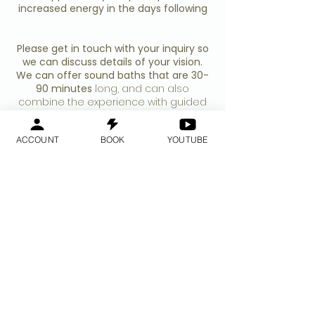
increased energy in the days following
Please get in touch with your inquiry so
we can discuss details of your vision.
We can offer sound baths that are 30-
90 minutes
long, and can also
combine the experience with guided
meditation if desired. We are happy to
create a bespoke event which caters
ACCOUNT
BOOK
YOUTUBE
to the needs of your staff, supporting
their health to be energized, present,
and clear in their work.
Soumettez votre demande
Des questions? . Commentaires? . Personnalisations ?