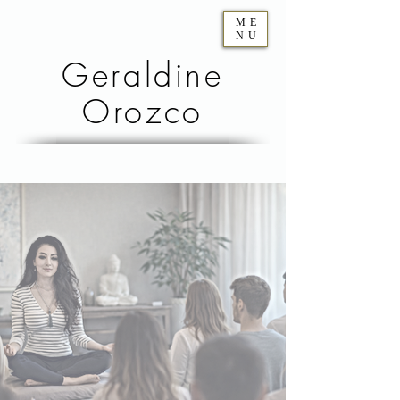
ME
NU
Geraldine
Orozco