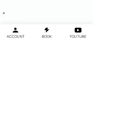
Orozco
Log In
تسجيل الدخول
ACCOUNT
BOOK
YOUTUBE
Do Not Sell My Personal Information
2014 © - 2017 © جميع الحقوق محفوظة
BayAreaMeditation ™ - GPAC ™