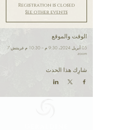
Registration is closed
See other events
الوقت والموقع
05 أبريل 2024، 9:30 م – 10:30 م غرينتش-7
zoom
شارِك هذا الحدث
Geraldine