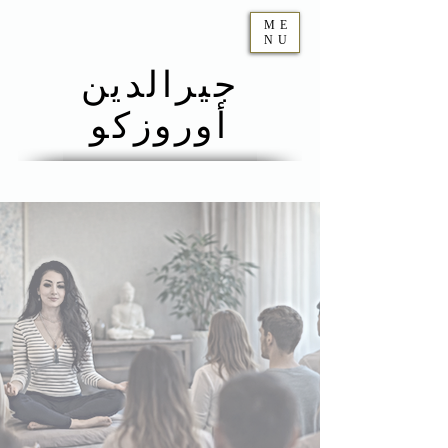
ME
NU
جيرالدين
أوروزكو