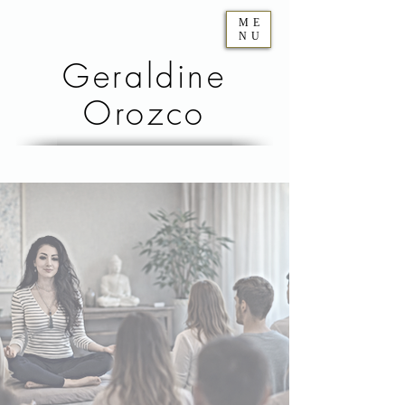
ME
NU
Geraldine
Orozco