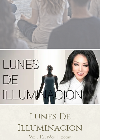
Lunes De
Illuminacion
Mo., 12. Mai
  |  
zoom