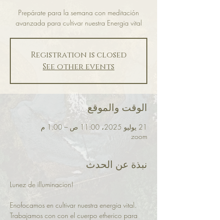
Prepárate para la semana con meditación
avanzada para cultivar nuestra Energia vital
Registration is closed
See other events
الوقت والموقع
21 يوليو 2025، 11:00 ص – 1:00 م
zoom
نبذة عن الحدث
Lunez de illuminacion! 
Enofocamos en cultivar nuestra energia vital. 
Trabajamos con con el cuerpo etherico para 