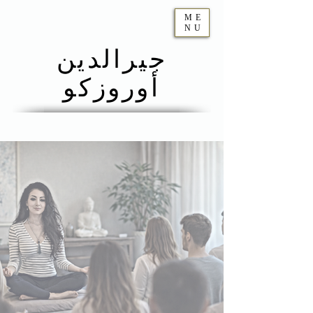
ME
NU
جيرالدين
أوروزكو