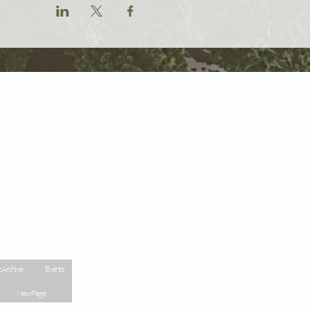
 Archive
Events
New Page