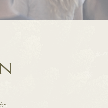
on
ión