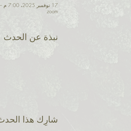
17 نوفمبر 2025، 7:00 م – 11:00 م غرينتش-8
zoom
نبذة عن الحدث
شارِك هذا الحدث