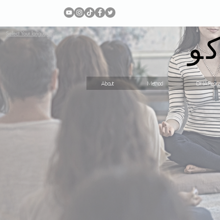
و
Select Your language
About
Method
DNA Repro