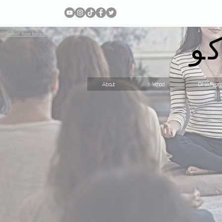
و
Select Your language
About
Method
DNA Repro