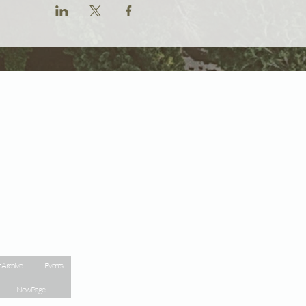
 Archive
Events
New Page