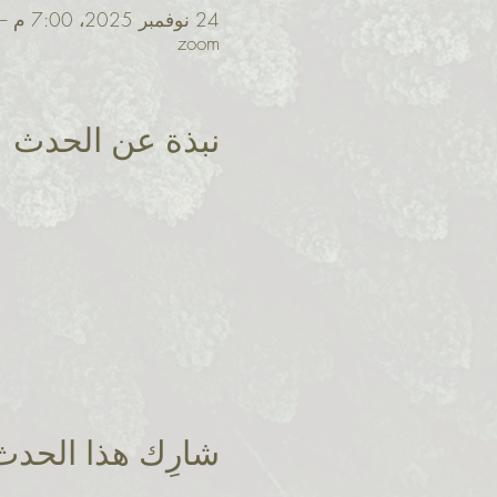
24 نوفمبر 2025، 7:00 م – 11:00 م غرينتش-8
zoom
نبذة عن الحدث
شارِك هذا الحدث