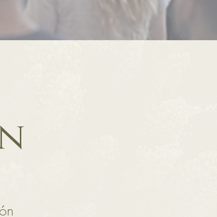
on
ión