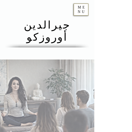
ME
NU
جيرالدين
أوروزكو