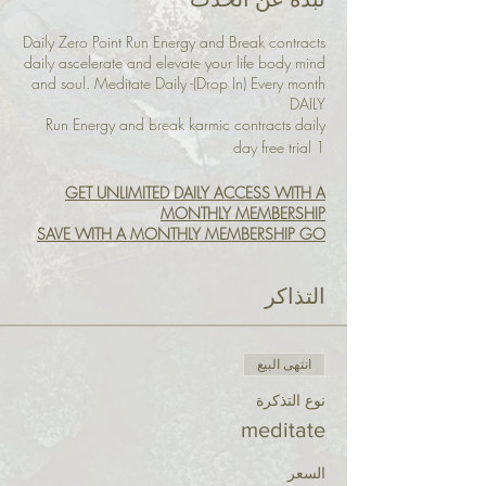
نبذة عن الحدث
Daily Zero Point Run Energy and Break contracts
daily ascelerate and elevate your life body mind
and soul. Meditate Daily -(Drop In) Every month
DAILY
Run Energy and break karmic contracts daily
1 day free trial
GET UNLIMITED DAILY ACCESS WITH A
MONTHLY MEMBERSHIP
SAVE WITH A MONTHLY MEMBERSHIP GO
HERE
MONTHLY SUBSCRIPTION
التذاكر
انتهى البيع
نوع التذكرة
meditate
السعر