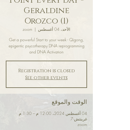
Point Every day -
Geraldine
Orozco (1)
الأحد، 04 أغسطس
  |  
zoom
Get a powerful Start to your week - Qigong,
epigentic psycotherapy DNA reprogramming
and DNA Activation
Registration is closed
See other events
الوقت والموقع
04 أغسطس 2024، 12:00 م – 1:30 م
غرينتش-7
zoom