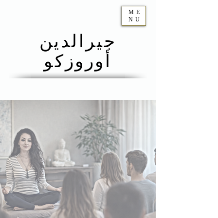
ME
NU
جيرالدين
أوروزكو