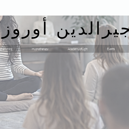
يرالدين أوروزك
gramming
Hypnotherapy
Academy of Light
Events