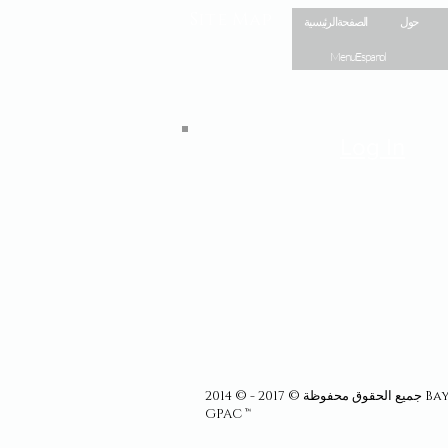
Site Map
حول
الصفحة الرئيسية
Menu Espanol
Log In
2014 © - 2017 © جميع الحقوق محفوظة BayAreaMeditation ™ -
GPAC ™