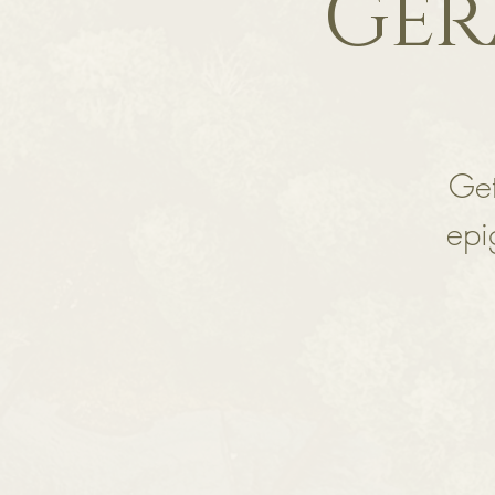
Ger
Get
epi