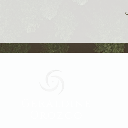
Geraldine
Orozco