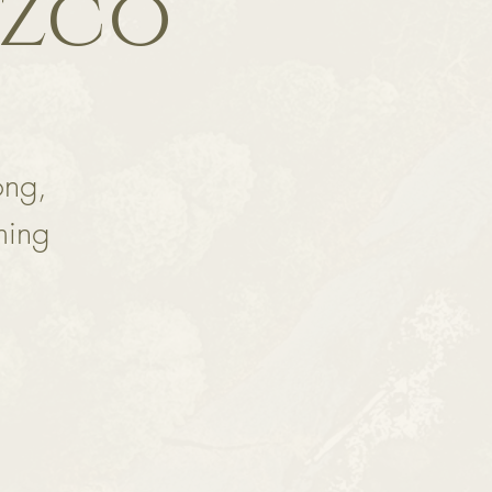
ozco
ong,
ming