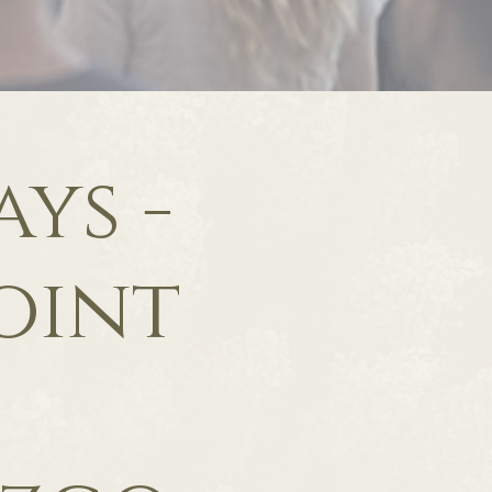
ys -
oint