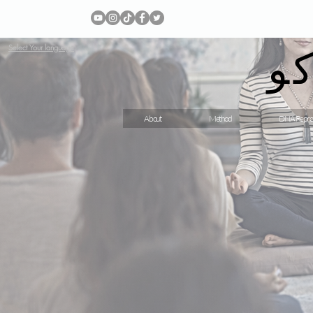
و
Select Your language
About
Method
DNA Repro