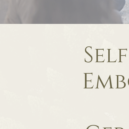
Sel
Emb