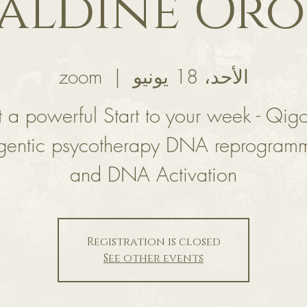
aldine Or
الأحد، 18 يونيو
  |  
zoom
 a powerful Start to your week - Qig
gentic psycotherapy DNA reprogram
and DNA Activation
Registration is closed
See other events