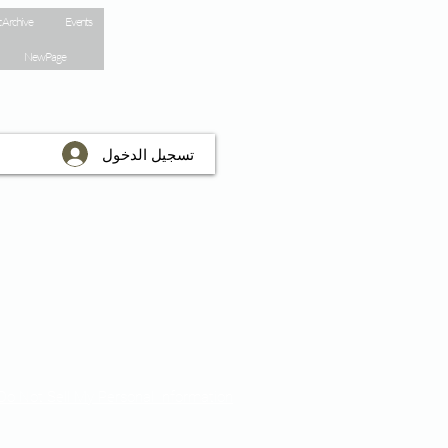
 Archive
Events
New Page
تسجيل الدخول
Do Not Sell My Personal Information