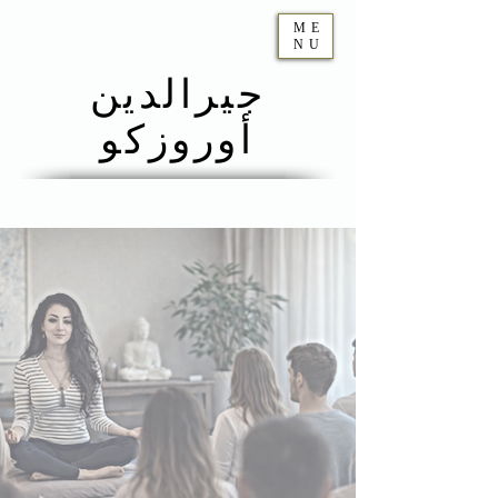
ME
NU
جيرالدين
أوروزكو