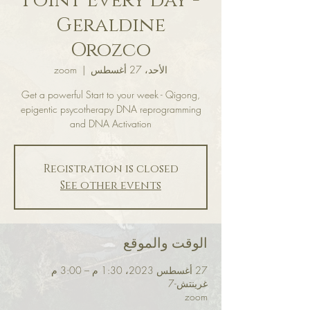
Point Every day -
Geraldine
Orozco
الأحد، 27 أغسطس
  |  
zoom
Get a powerful Start to your week - Qigong,
epigentic psycotherapy DNA reprogramming
and DNA Activation
Registration is closed
See other events
الوقت والموقع
27 أغسطس 2023، 1:30 م – 3:00 م
غرينتش-7
zoom