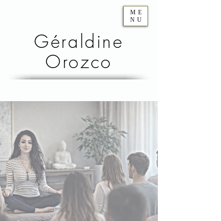
ME
NU
Géraldine
Orozco