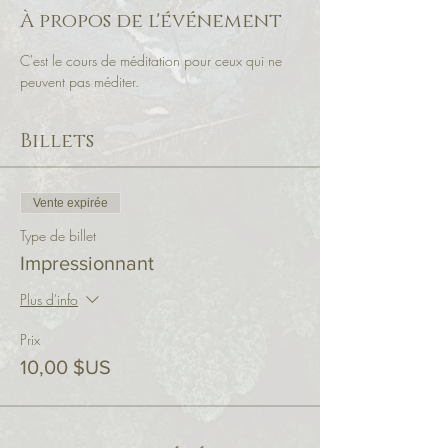
À propos de l'événement
C'est le cours de méditation pour ceux qui ne 
peuvent pas méditer.
Billets
Vente expirée
Type de billet
Impressionnant
Plus d'info
Prix
10,00 $US