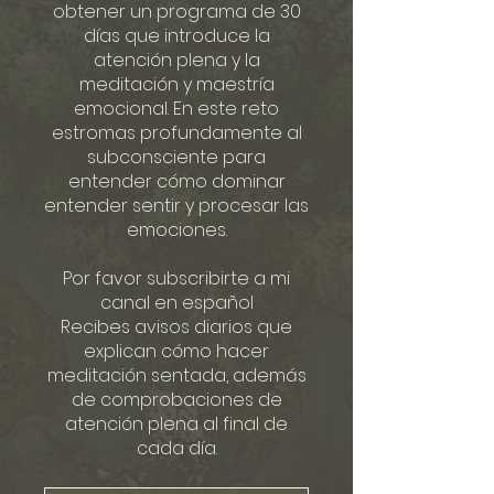
obtener un programa de 30
días que introduce la
atención plena y la
meditación y maestría
emocional. En este reto
estromas profundamente al
subconsciente para
entender cómo dominar
entender sentir y procesar las
emociones.
Por favor subscribirte a mi
canal en español
Recibes avisos diarios que
explican cómo hacer
meditación sentada, además
de comprobaciones de
atención plena al final de
cada día.