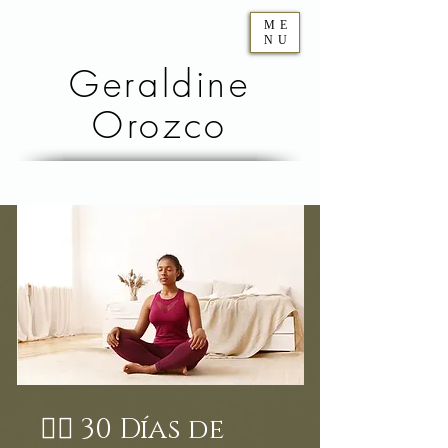
ME
NU
Geraldine
Orozco
🧘‍♂️ 30 Días de