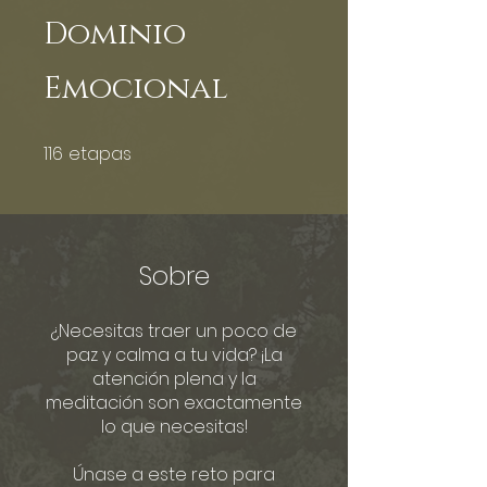
Dominio
Emocional
116
etapas
116 etapas
Sobre
¿Necesitas traer un poco de
paz y calma a tu vida? ¡La
atención plena y la
meditación son exactamente
lo que necesitas!
Únase a este reto para