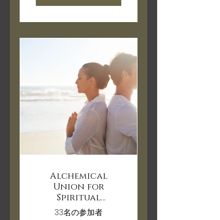
Alchemical
Union for
Spiritual
Evolution
33名の参加者