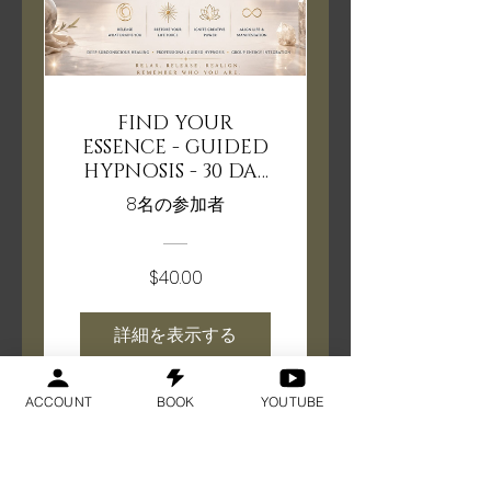
FIND YOUR
ESSENCE - GUIDED
HYPNOSIS - 30 DAY
FULL MOON
8名の参加者
INTEGRATION
HEALING
$40.00
詳細を表示する
ACCOUNT
BOOK
YOUTUBE