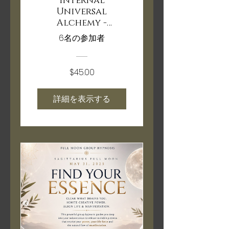
Internal
Universal
Alchemy -
Timeline
6名の参加者
Shifting
$45.00
詳細を表示する