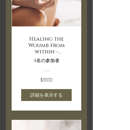
Healing the
Woumb from
within -
Workshop
4名の参加者
$111.00
詳細を表示する