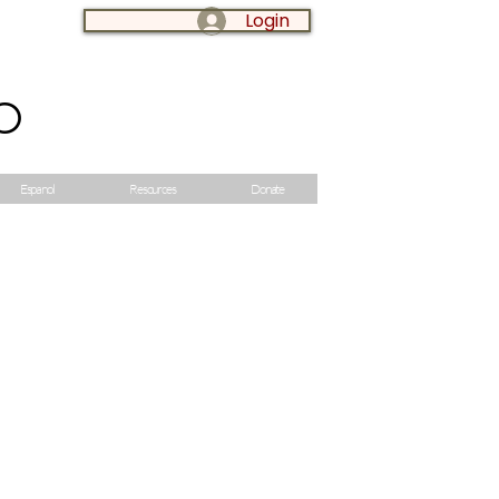
Login
LOG IN:
o
Espanol
Resources
Donate