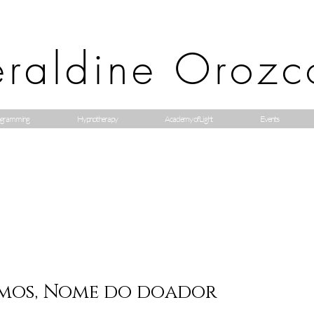
raldine Orozc
gramming
Hypnotherapy
Academy of Light
Events
mos, Nome do doador