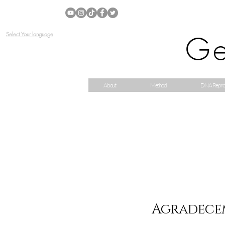
Ge
Select Your language
About
Method
DNA Repro
Agradece