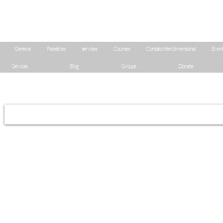
Orozco
General
Palestras
services
Courses
Contato Interdimensional
Event
Services
Blog
Groups
Donate