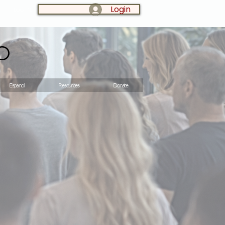
Login
LOG IN:
o
Espanol
Resources
Donate