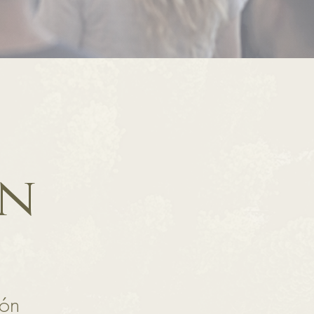
on
ión