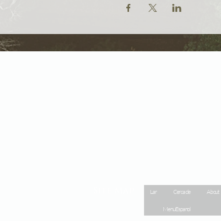
Site Map
Lar
Cerca de
About
Menu Espanol