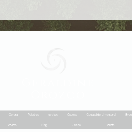
Geraldine
Orozco
General
Palestras
services
Courses
Contato Interdimensional
Event
Services
Blog
Groups
Donate