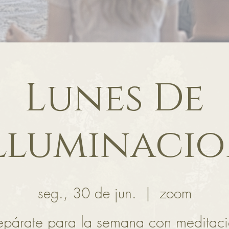
Lunes De
lluminaci
seg., 30 de jun.
  |  
zoom
epárate para la semana con meditac