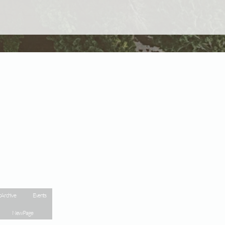
 Archive
Events
New Page