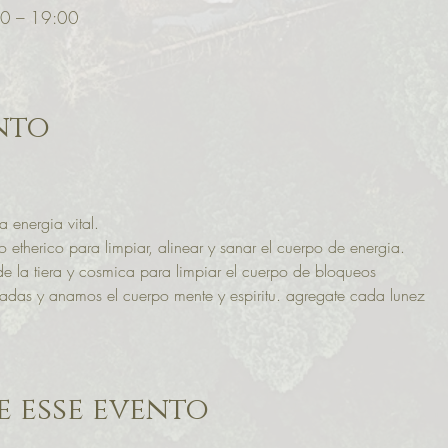
00 – 19:00
nto
 energia vital. 
etherico para limpiar, alinear y sanar el cuerpo de energia.
de la tiera y cosmica para limpiar el cuerpo de bloqueos
adas y anamos el cuerpo mente y espiritu. agregate cada lunez
 esse evento