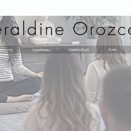
raldine Orozc
gramming
Hypnotherapy
Academy of Light
Events