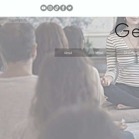
Ge
Select Your language
About
Method
DNA Repro