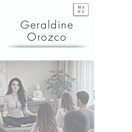
ME
NU
Geraldine
Orozco