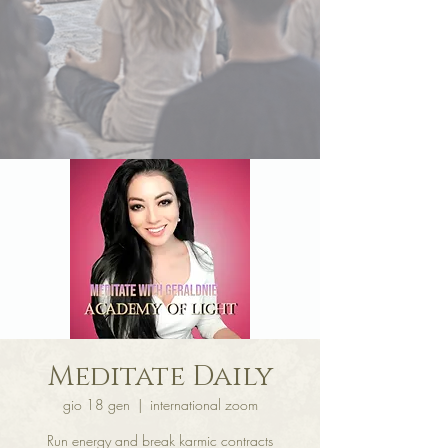
Meditate Daily
gio 18 gen
  |  
international zoom
Run energy and break karmic contracts