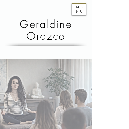
ME
NU
Geraldine
Orozco