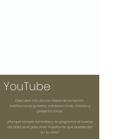
YouTube
Descubre mis últimos vídeos de sanación,
meditaciones guiadas, colaboraciones, charlas y
presentaciones.
¿Por qué romper contratos y re-programar el cuerpo
del dolor es el paso más importante que puedes dar
en tu vida?