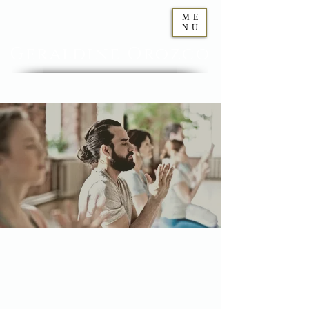
ME
NU
Geraldine
Orozco