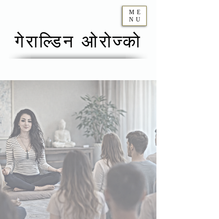
ME
NU
गेराल्डिन ओरोज्को