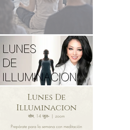
Lunes De
Illuminacion
सोम, 14 जुल॰
  |  
zoom
Prepárate para la semana con meditación