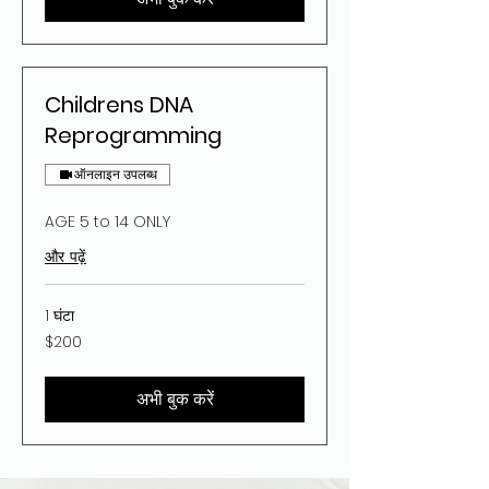
Childrens DNA
Reprogramming
ऑनलाइन उपलब्ध
AGE 5 to 14 ONLY
और पढ़ें
1 घंटा
200
$200
यूएस
डॉलर
अभी बुक करें