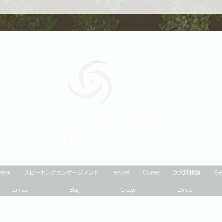
Geraldine
Orozco
neral
スピーキングエンゲージメント
services
Courses
次元間接触
Eve
Services
Blog
Groups
Donate