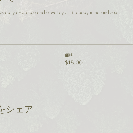
s daily ascelerate and elevate your life body mind and soul.
価格
$15.00
をシェア