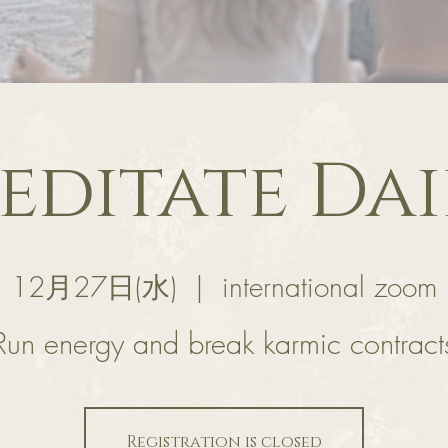
editate Dai
12月27日(水)
  |  
international zoom
Run energy and break karmic contract
Registration is closed