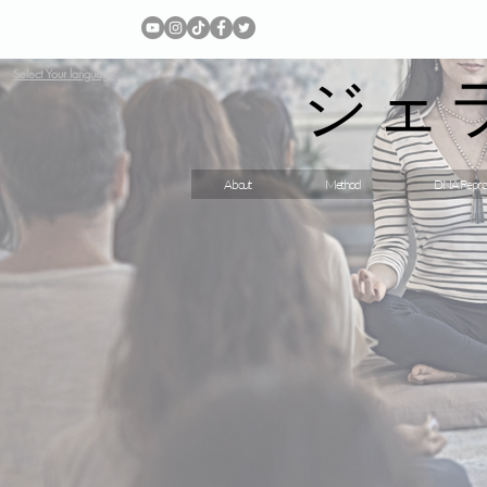
ジェ
Select Your language
About
Method
DNA Repro