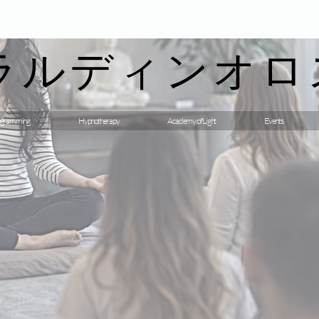
ラルディンオロ
gramming
Hypnotherapy
Academy of Light
Events