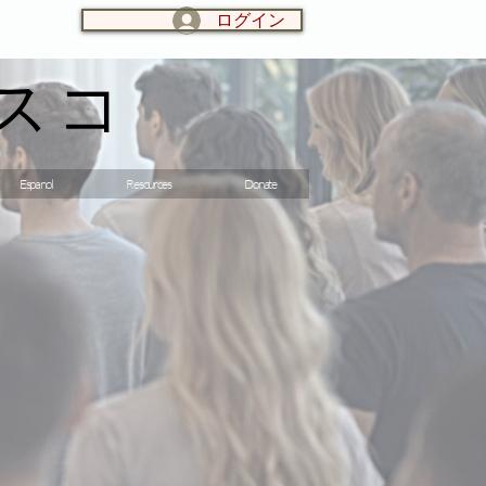
ログイン
LOG IN:
スコ
Espanol
Resources
Donate