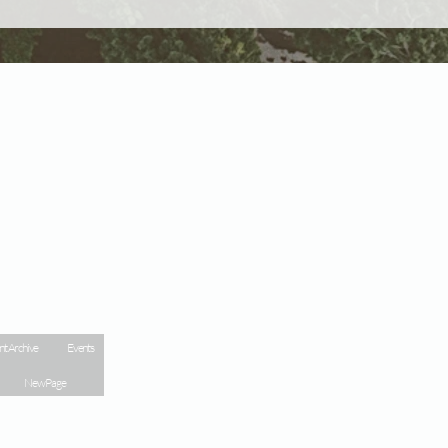
nt Archive
Events
New Page