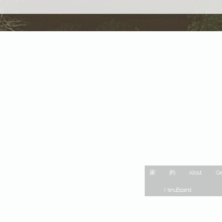
Site Map
家
約
About
Ge
Menu Espanol