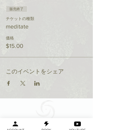
販売終了
チケットの種類
meditate
価格
$15.00
このイベントをシェア
Geraldine