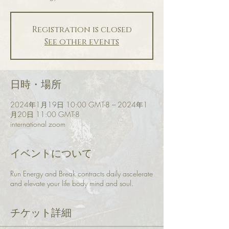
Registration is closed
See other events
日時・場所
2024年1月19日 10:00 GMT-8 – 2024年1
月20日 11:00 GMT-8
international zoom
イベントについて
Run Energy and Break contracts daily ascelerate
and elevate your life body mind and soul.
チケット詳細