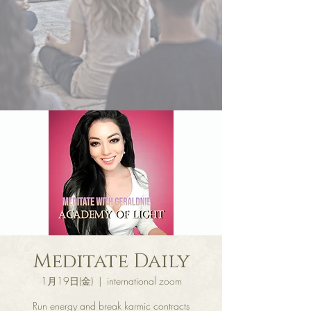
Meditate Daily
1月19日(金)
  |  
international zoom
Run energy and break karmic contracts